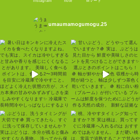
instagram
note
Mマート
umaumamogumogu.25