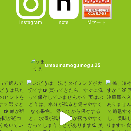
instagram
note
Mマート
umaumamogumogu.25