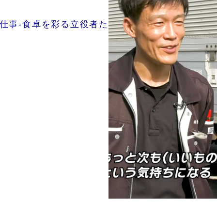
の仕事-食卓を彩る立役者た