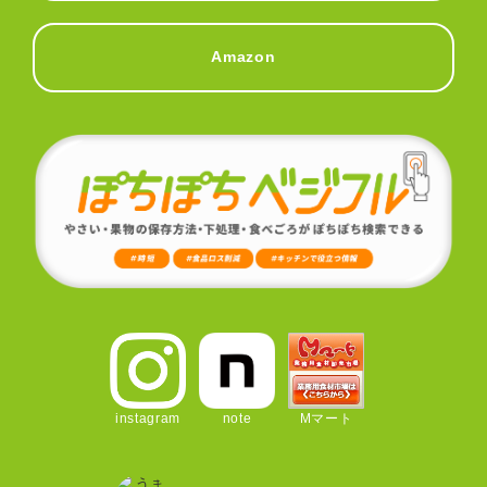
Amazon
instagram
note
Mマート