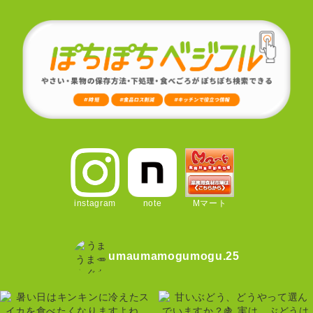
instagram
note
Mマート
umaumamogumogu.25