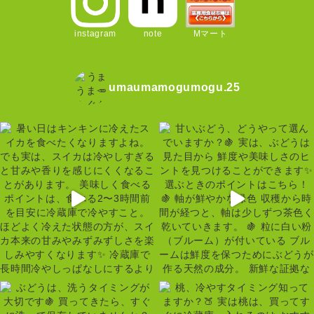
instagram
note
Mマート
umaumamogumogu.25