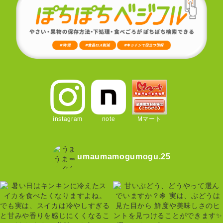
instagram
note
Mマート
umaumamogumogu.25