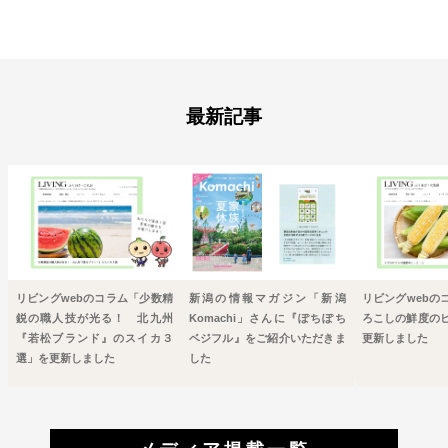
最新記事
リビングwebのコラム「少数精
新潟の情報マガジン「新潟
リビングwebの
鋭の職人技が光る！ 北九州
Komachi」さんに『ぽちぽち
ろこしの鮮度の
『若松ブランド』のスイカ３
ベジフル』をご紹介いただきま
更新しました
選」を更新しました
した