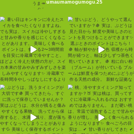
umaumamogumogu.25