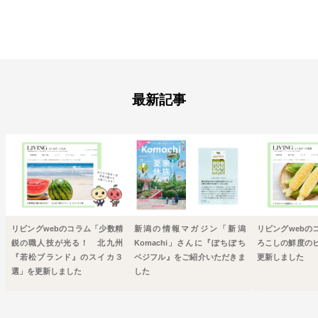
最新記事
リビングwebのコラム「少数精
新潟の情報マガジン「新潟
リビングwebの
鋭の職人技が光る！ 北九州
Komachi」さんに『ぽちぽち
ろこしの鮮度の
『若松ブランド』のスイカ３
ベジフル』をご紹介いただきま
更新しました
選」を更新しました
した