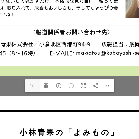
1/1
小林青果の
「よみもの」