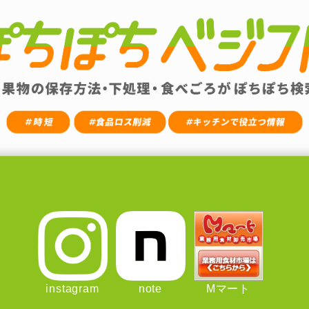
instagram
note
Mマート