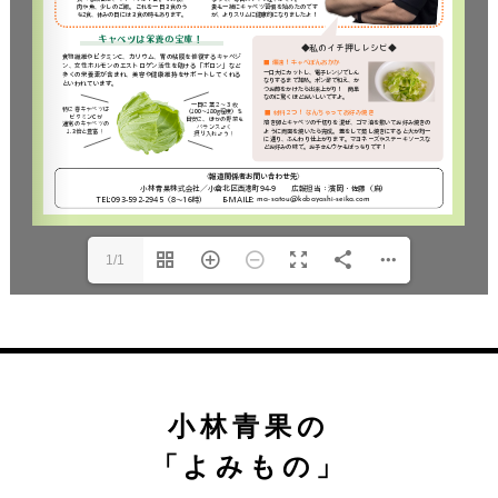
1/1
小林青果の
「よみもの」