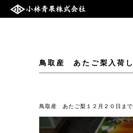
鳥取産 あたご梨入荷
鳥取産 あたご梨１２月２０日ま