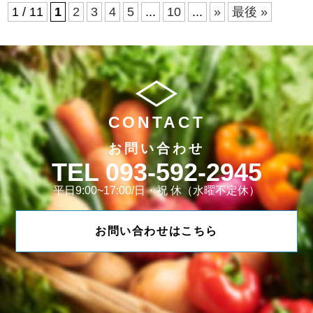
1 / 11
1
2
3
4
5
...
10
...
»
最後 »
CONTACT
お問い合わせ
093-592-2945
平日9:00~17:00/日・祝 休（水曜不定休）
お問い合わせはこちら