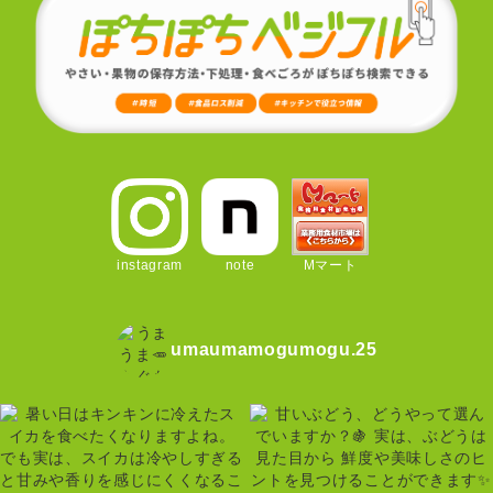
instagram
note
Mマート
umaumamogumogu.25