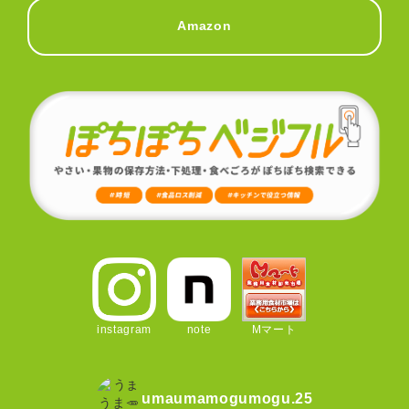
Amazon
instagram
note
Mマート
umaumamogumogu.25