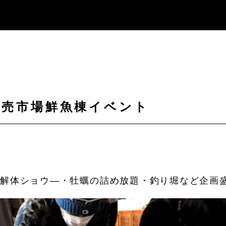
央卸売市場鮮魚棟イベント
の解体ショウ―・牡蠣の詰め放題・釣り堀など企画