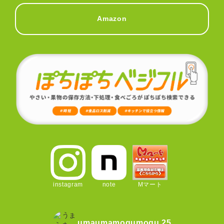
Amazon
instagram
note
Mマート
umaumamogumogu.25