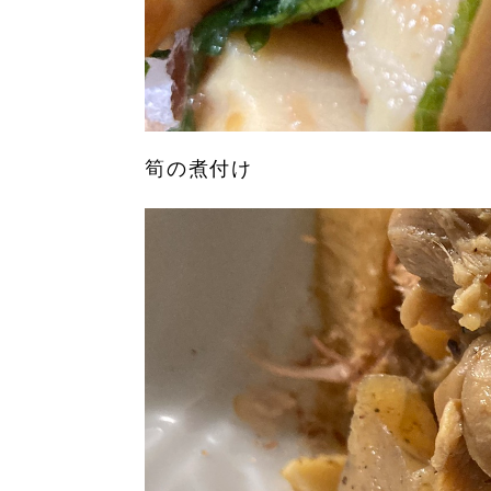
筍の煮付け