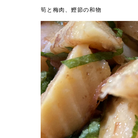
筍と梅肉、鰹節の和物