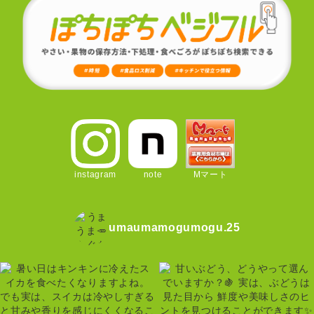
instagram
note
Mマート
umaumamogumogu.25