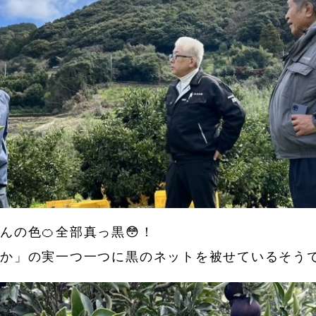
の色🍊全部真っ黒😳！
か」の実一つ一つに黒のネットを被せているそうで