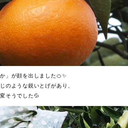
か」が顔を出しました🍊✨
うじのような鋭いとげがあり、
変そうでした💦