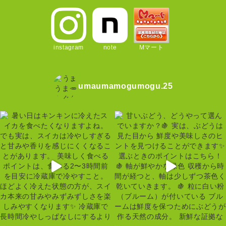
instagram
note
Mマート
umaumamogumogu.25