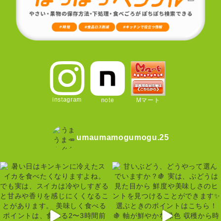
instagram
note
Mマート
umaumamogumogu.25