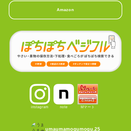
Amazon
instagram
note
Mマート
umaumamogumogu.25