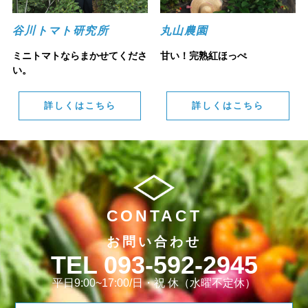
谷川トマト研究所
丸山農園
ミニトマトならまかせてくださ
甘い！完熟紅ほっぺ
い。
詳しくはこちら
詳しくはこちら
CONTACT
お問い合わせ
093-592-2945
平日9:00~17:00/日・祝 休（水曜不定休）