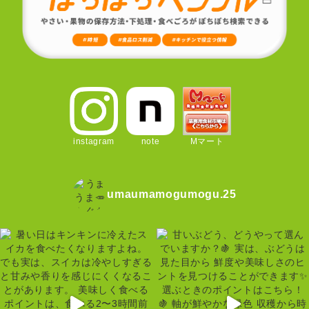
instagram
note
Mマート
umaumamogumogu.25