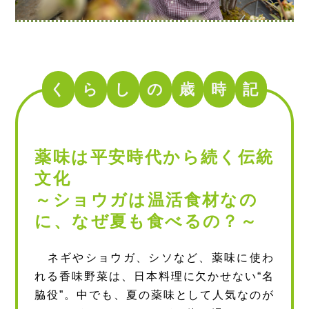
く
ら
し
の
歳
時
記
薬味は平安時代から続く伝統
文化
～ショウガは温活食材なの
に、なぜ夏も食べるの？～
ネギやショウガ、シソなど、薬味に使わ
れる香味野菜は、日本料理に欠かせない“名
脇役”。中でも、夏の薬味として人気なのが