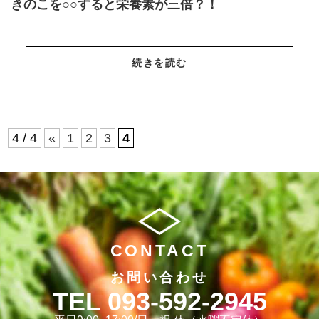
きのこを○○すると栄養素が三倍？！
続きを読む
4 / 4
«
1
2
3
4
CONTACT
お問い合わせ
093-592-2945