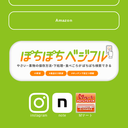
Amazon
instagram
note
Mマート